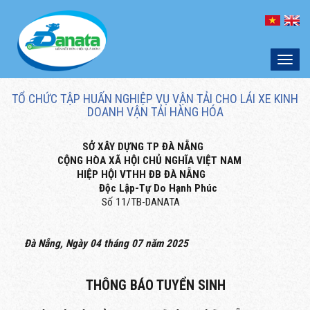
Toggl
naviga
TỔ CHỨC TẬP HUẤN NGHIỆP VỤ VẬN TẢI CHO LÁI XE KINH
DOANH VẬN TẢI HÀNG HÓA
SỞ XÂY DỰNG TP ĐÀ NẴNG
CỘNG HÒA XÃ HỘI CHỦ NGHĨA VIỆT NAM
HIỆP HỘI VTHH ĐB ĐÀ NẴNG
Độc Lập-Tự Do Hạnh Phúc
Số 11/TB-DANATA
Đà Nẵng, Ngày 04 tháng 07 năm 2025
THÔNG BÁO TUYỂN SINH