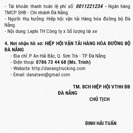
- Tài khoản thanh toán lệ phí số:
0011221234 -
Ngân hàng
TMCP SHB - Chi nhánh Đà Nẵng.
- Người thụ hưởng: Hiệp hội vận tải Hàng hóa đường bộ Đà
Nẵng.
- Nội dung: Lephi TH Công ty x Số lượng lái xe
4. Nơi nhận hồ sơ:
HIỆP HỘI VẬN TẢI HÀNG HÓA ĐƯỜNG BỘ
ĐÀ NẴNG
- Địa chỉ: P. An Hải Bắc, Q. Sơn Trà - TP. Đà Nẵng
- Điện thoại:
0786 73 44 68 (Ms. Trinh)
- Website:
http://danangtrucking.com
- Email:
danatavn@gmail.com
TM. BCH HIỆP HỘI VTHH ĐB
ĐÀ NẴNG
CHỦ TỊCH
ĐINH HẢI TUẤN