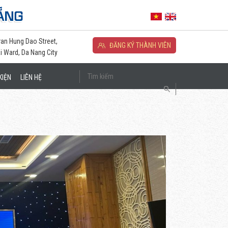
ran Hung Dao Street,
ĐĂNG KÝ THÀNH VIÊN
i Ward, Da Nang City
KIỆN
LIÊN HỆ