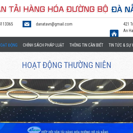
4113365
danatavn@gmail.com
421 T
An Ha
HOẠT ĐỘNG
CHÍNH SÁCH PHÁP LUẬT
THÔNG TIN CẦN BIẾT
TIN TỨC & SỰ 
HOẠT ĐỘNG THƯỜNG NIÊN