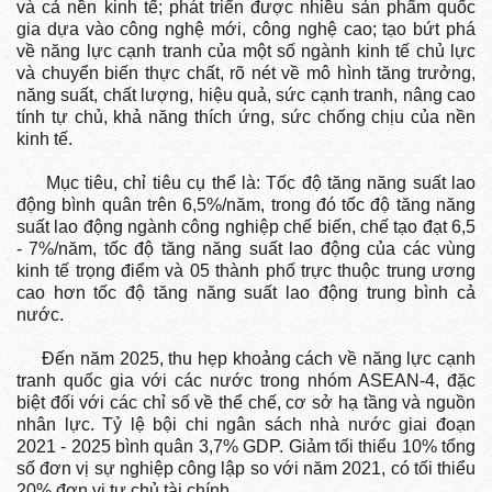
và cả nền kinh tế; phát triển được nhiều sản phẩm quốc
gia dựa vào công nghệ mới, công nghệ cao; tạo bứt phá
về năng lực cạnh tranh của một số ngành kinh tế chủ lực
và chuyển biến thực chất, rõ nét về mô hình tăng trưởng,
năng suất, chất lượng, hiệu quả, sức cạnh tranh, nâng cao
tính tự chủ, khả năng thích ứng, sức chống chịu của nền
kinh tế.
Mục tiêu, chỉ tiêu cụ thể là: Tốc độ tăng năng suất lao
động bình quân trên 6,5%/năm, trong đó tốc độ tăng năng
suất lao động ngành công nghiệp chế biến, chế tạo đạt 6,5
- 7%/năm, tốc độ tăng năng suất lao động của các vùng
kinh tế trọng điểm và 05 thành phố trực thuộc trung ương
cao hơn tốc độ tăng năng suất lao động trung bình cả
nước.
Đến năm 2025, thu hẹp khoảng cách về năng lực cạnh
tranh quốc gia với các nước trong nhóm ASEAN-4, đặc
biệt đối với các chỉ số về thể chế, cơ sở hạ tầng và nguồn
nhân lực. Tỷ lệ bội chi ngân sách nhà nước giai đoạn
2021 - 2025 bình quân 3,7% GDP. Giảm tối thiểu 10% tổng
số đơn vị sự nghiệp công lập so với năm 2021, có tối thiểu
20% đơn vị tự chủ tài chính.