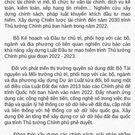
chức tài chính vi mô, tổ chức tư vấn tài chính, dịch vụ kế
toán, kiểm toán, xếp hạng tín nhiệm… Nghiên cứu xây
dựng chính sách, pháp luật khuyến khích đầu tư mạo
hiểm. Xây dựng Chiến lược tài chính đến năm 2030 trình
Thủ tướng Chính phủ ban hành trong năm 2022.
Bộ Kế hoạch và Đầu tư chủ trì, phối hợp với các bộ,
ngành và địa phương có liên quan nghiên cứu báo cáo
khả năng xây dựng Luật Đầu tư mạo hiểm trình Thủ tướng
Chính phủ giai đoạn 2022 - 2023.
Đối với phát triển thị trường quyền sử dụng đất: Bộ Tài
nguyên và Môi trường chủ trì, phối hợp với các bộ, ngành
và địa phương xây dựng Dự án Luật sửa đổi, bổ sung một
số điều của Luật Đất đai năm 2013 báo cáo Chính phủ để
trình Quốc hội ban hành vào năm 2022. Đẩy nhanh ứng
dụng các công nghệ tiên tiến, công nghệ số trong việc thu
thập và quản lý hệ thống cơ sở dữ liệu về đất đai, cập nhật
và liên thông với hệ thống cơ sở dữ liệu quốc gia. Xây
dựng Đề án tổng thể xây dựng cơ sở dữ liệu đất đai quốc
gia trình Thủ tướng Chính phủ phê duyệt.
Đồng thời xây dựng các chính sách, giải pháp nhằm