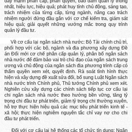
đẩy mạnh phân cấp, phân quyền, bảo đảm quản lý thống
nhất, hiệu lực, hiệu quả; phát huy tính chủ động, sáng tạo,
trách nhiệm của từng cấp, từng ngành, nâng cao trách
nhiệm người đứng đầu gắn với cơ chế kiểm tra, giám sát
hiệu quả; giải quyết những vướng mắc trong quy trình
quản lý đầu tư.
Về cơ cấu lại ngân sách nhà nước: Bộ Tài chính chủ trì,
phối hợp với các bộ, ngành và địa phương xây dựng Đề
án Đổi mới cơ chế phân cấp quản lý, phân bổ ngân sách
nhà nước để đảm bảo vai trò chủ đạo của ngân sách trung
ương và chủ động của ngân sách địa phương trình cấp có
thẩm quyền xem xét, quyết định. Rà soát tình hình thực
hiện và xây dựng đề xuất sửa đổi, bổ sung Luật Ngân sách
nhà nước trình Chính phủ, Thủ tướng Chính phủ xem xét.
Nghiên cứu xây dựng các chính sách tiếp tục cơ cấu lại
chi ngân sách nhà nước theo hướng bền vững, tăng tỷ
trọng chi đầu tư phát triển, giảm tỷ trọng chi thường xuyên,
hỗ trợ thực hiện hiệu quả các mục tiêu phát triển kinh tế -
xã hội; thực hiện nghiêm nguyên tắc chỉ vay nợ cho chi
đầu tư phát triển.
Đối với cơ cấu lại hệ thống các tổ chức tín dụng: Ngân